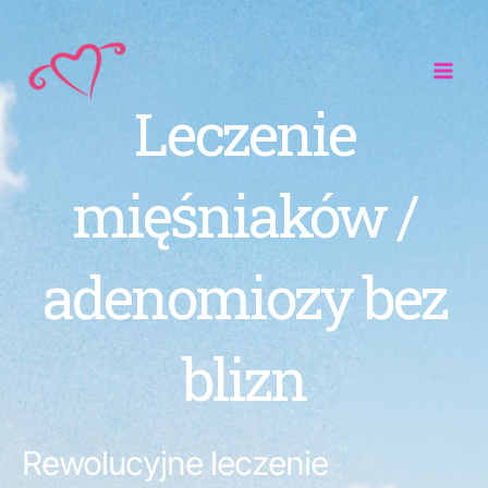
Przejdź
do
treści
Leczenie
mięśniaków /
adenomiozy bez
blizn
Rewolucyjne leczenie