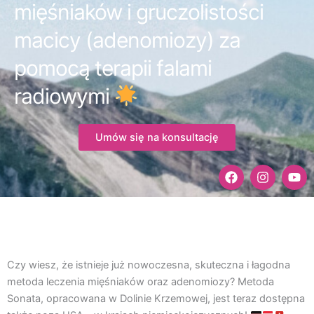
mięśniaków i gruczolistości
macicy (adenomiozy) za
pomocą terapii falami
radiowymi
Umów się na konsultację
F
I
Y
a
n
o
c
s
u
e
t
t
b
a
u
o
g
b
o
r
e
k
a
Czy wiesz, że istnieje już nowoczesna, skuteczna i łagodna
m
metoda leczenia mięśniaków oraz adenomiozy? Metoda
Sonata, opracowana w Dolinie Krzemowej, jest teraz dostępna