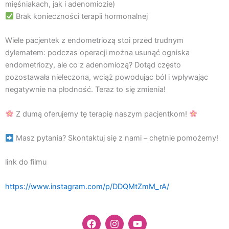
mięśniakach, jak i adenomiozie)
Brak konieczności terapii hormonalnej
Wiele pacjentek z endometriozą stoi przed trudnym
dylematem: podczas operacji można usunąć ogniska
endometriozy, ale co z adenomiozą? Dotąd często
pozostawała nieleczona, wciąż powodując ból i wpływając
negatywnie na płodność. Teraz to się zmienia!
Z dumą oferujemy tę terapię naszym pacjentkom!
Masz pytania? Skontaktuj się z nami – chętnie pomożemy!
link do filmu
https://www.instagram.com/p/DDQMtZmM_rA/
F
I
Y
a
n
o