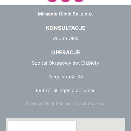
c
s
u
e
t
t
Miracolo Clinic Sp. z o.o.
b
a
u
o
g
b
o
r
e
KONSULTACJE
k
a
m
dr Jan Olek
OPERACJE
Szpital Okręgowy św. Elżbiety
Ziegelstraße 38
89407 Dillingen a.d. Donau
Copyright 2025 © Miracolo Clinic Sp. z o.o.