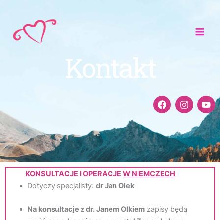
Przejdź
do
treści
Kontakt
F
I
Y
a
n
o
c
s
u
e
t
t
b
a
u
o
g
b
o
r
e
k
a
m
KONSULTACJE I OPERACJE
W NIEMCZECH
Dotyczy specjalisty:
dr Jan Olek
Na konsultacje z dr. Janem Olkiem
zapisy będą