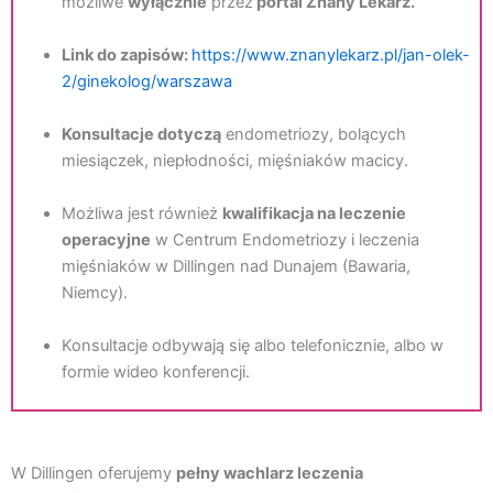
możliwe
wyłącznie
przez
portal Znany Lekarz.
Link do zapisów:
https://www.
znanylekarz.pl/jan-olek-
2/
ginekolog/warszawa
Konsultacje dotyczą
endometriozy, bolących
miesiączek, niepłodności, mięśniaków macicy.
Możliwa jest również
kwalifikacja na leczenie
operacyjne
w Centrum Endometriozy i leczenia
mięśniaków w Dillingen nad Dunajem (Bawaria,
Niemcy).
Konsultacje odbywają się albo telefonicznie, albo w
formie wideo konferencji.
W Dillingen oferujemy
pełny wachlarz leczenia