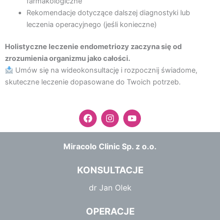
farmakologiczne
Rekomendacje dotyczące dalszej diagnostyki lub
leczenia operacyjnego (jeśli konieczne)
Holistyczne leczenie endometriozy zaczyna się od
zrozumienia organizmu jako całości.
Umów się na wideokonsultację i rozpocznij świadome,
skuteczne leczenie dopasowane do Twoich potrzeb.
F
I
Y
a
n
o
c
s
u
e
t
t
Miracolo Clinic Sp. z o.o.
b
a
u
o
g
b
o
r
e
KONSULTACJE
k
a
m
dr Jan Olek
OPERACJE