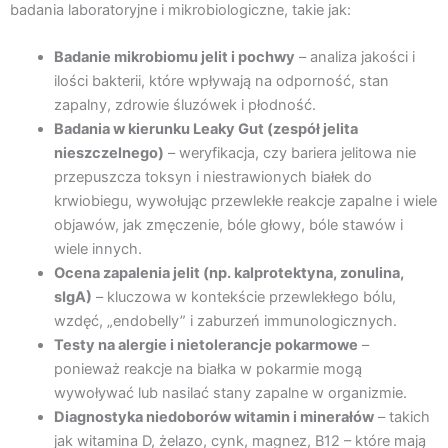
badania laboratoryjne i mikrobiologiczne, takie jak:
Badanie mikrobiomu jelit i pochwy
– analiza jakości i
ilości bakterii, które wpływają na odporność, stan
zapalny, zdrowie śluzówek i płodność.
Badania w kierunku Leaky Gut (zespół jelita
nieszczelnego)
– weryfikacja, czy bariera jelitowa nie
przepuszcza toksyn i niestrawionych białek do
krwiobiegu, wywołując przewlekłe reakcje zapalne i wiele
objawów, jak zmęczenie, bóle głowy, bóle stawów i
wiele innych.
Ocena zapalenia jelit (np. kalprotektyna, zonulina,
sIgA)
– kluczowa w kontekście przewlekłego bólu,
wzdęć, „endobelly” i zaburzeń immunologicznych.
Testy na alergie i nietolerancje pokarmowe
–
ponieważ reakcje na białka w pokarmie mogą
wywoływać lub nasilać stany zapalne w organizmie.
Diagnostyka niedoborów witamin i minerałów
– takich
jak witamina D, żelazo, cynk, magnez, B12 – które mają