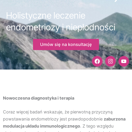
Holistyczne leczenie
endometriozy i niepłodności
Umów się na konsultację
F
I
Y
a
n
o
c
s
u
e
t
t
b
a
u
o
g
b
o
r
e
k
a
Nowoczesna diagnostyka i terapia
m
Coraz więcej badań wskazuje, że pierwotną przyczyną
powstawania endometriozy jest prawdopodobnie
zaburzona
modulacja układu immunologicznego
. Z tego względu