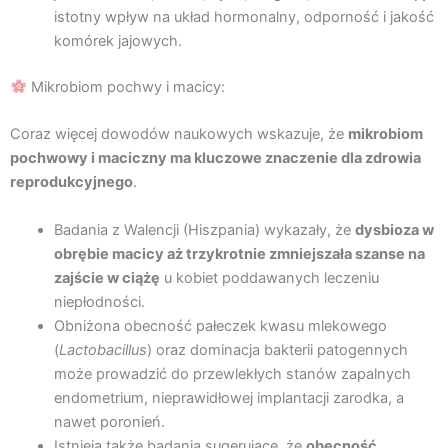
istotny wpływ na układ hormonalny, odporność i jakość
komórek jajowych.
Mikrobiom pochwy i macicy:
Coraz więcej dowodów naukowych wskazuje, że
mikrobiom
pochwowy i maciczny ma kluczowe znaczenie dla zdrowia
reprodukcyjnego
.
Badania z Walencji (Hiszpania) wykazały, że
dysbioza w
obrębie macicy aż trzykrotnie zmniejszała szanse na
zajście w ciążę
u kobiet poddawanych leczeniu
niepłodności.
Obniżona obecność pałeczek kwasu mlekowego
(
Lactobacillus
) oraz dominacja bakterii patogennych
może prowadzić do przewlekłych stanów zapalnych
endometrium, nieprawidłowej implantacji zarodka, a
nawet poronień.
Istnieją także badania sugerujące, że
obecność