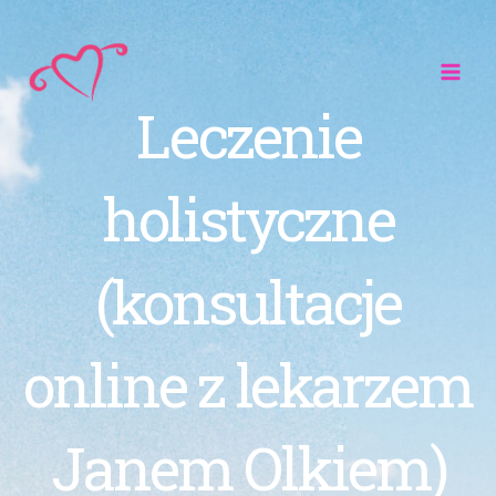
Przejdź
do
treści
Leczenie
holistyczne
(konsultacje
online z lekarzem
Janem Olkiem)