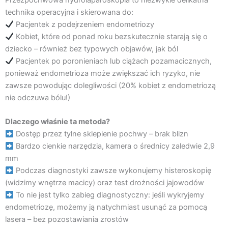
Przezpochwowa hydrolaparoskopia to niezwykle delikatna
m
technika operacyjna i skierowana do:
Pacjentek z podejrzeniem endometriozy
Kobiet, które od ponad roku bezskutecznie starają się o
dziecko – również bez typowych objawów, jak ból
Pacjentek po poronieniach lub ciążach pozamacicznych,
ponieważ endometrioza może zwiększać ich ryzyko, nie
zawsze powodując dolegliwości (20% kobiet z endometriozą
nie odczuwa bólu!)
Dlaczego właśnie ta metoda?
Dostęp przez tylne sklepienie pochwy – brak blizn
Bardzo cienkie narzędzia, kamera o średnicy zaledwie 2,9
mm
Podczas diagnostyki zawsze wykonujemy histeroskopię
(widzimy wnętrze macicy) oraz test drożności jajowodów
To nie jest tylko zabieg diagnostyczny: jeśli wykryjemy
endometriozę, możemy ją natychmiast usunąć za pomocą
lasera – bez pozostawiania zrostów