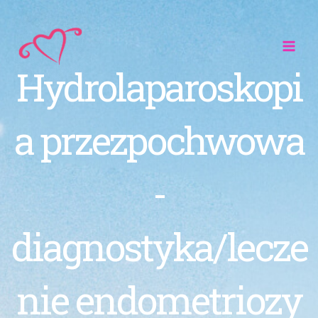
Przejdź
do
treści
Hydrolaparoskopi
a przezpochwowa
-
diagnostyka/lecze
nie endometriozy