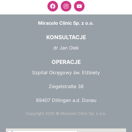
F
I
Y
a
n
o
c
s
u
e
t
t
Miracolo Clinic Sp. z o.o.
b
a
u
o
g
b
o
r
e
KONSULTACJE
k
a
m
dr Jan Olek
OPERACJE
Szpital Okręgowy św. Elżbiety
Ziegelstraße 38
89407 Dillingen a.d. Donau
Copyright 2025 © Miracolo Clinic Sp. z o.o.