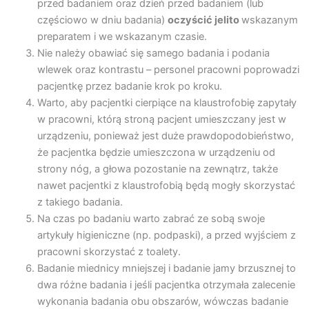
przed badaniem oraz dzień przed badaniem (lub
częściowo w dniu badania)
oczyścić jelito
wskazanym
preparatem i we wskazanym czasie.
Nie należy obawiać się samego badania i podania
wlewek oraz kontrastu – personel pracowni poprowadzi
pacjentkę przez badanie krok po kroku.
Warto, aby pacjentki cierpiące na klaustrofobię zapytały
w pracowni, którą stroną pacjent umieszczany jest w
urządzeniu, ponieważ jest duże prawdopodobieństwo,
że pacjentka będzie umieszczona w urządzeniu od
strony nóg, a głowa pozostanie na zewnątrz, także
nawet pacjentki z klaustrofobią będą mogły skorzystać
z takiego badania.
Na czas po badaniu warto zabrać ze sobą swoje
artykuły higieniczne (np. podpaski), a przed wyjściem z
pracowni skorzystać z toalety.
Badanie miednicy mniejszej i badanie jamy brzusznej to
dwa różne badania
i jeśli pacjentka otrzymała zalecenie
wykonania badania obu obszarów, wówczas badanie