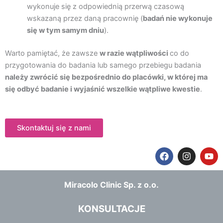
wykonuje się z odpowiednią
przerwą czasową
wskazaną przez daną pracownię (
badań nie wykonuje
się w tym samym dniu
).
Warto pamiętać, że zawsze
w razie wątpliwości
co do
przygotowania do badania lub samego przebiegu badania
należy zwrócić się bezpośrednio do placówki, w której ma
się odbyć badanie i wyjaśnić wszelkie wątpliwe kwestie
.
Skontaktuj się z nami
F
I
Y
a
n
o
c
s
u
e
t
t
Miracolo Clinic Sp. z o.o.
b
a
u
o
g
b
o
r
e
KONSULTACJE
k
a
m